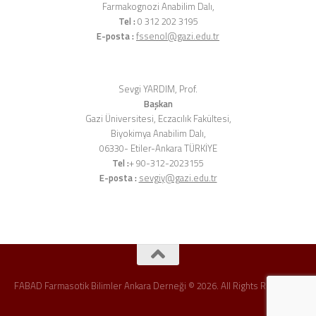
Farmakognozi Anabilim Dalı,
Tel :
0 312 202 3195
E-posta :
fssenol@gazi.edu.tr
Sevgi YARDIM, Prof.
Başkan
Gazi Üniversitesi, Eczacılık Fakültesi,
Biyokimya Anabilim Dalı,
06330- Etiler-Ankara TÜRKİYE
Tel :
+ 90-312-2023155
E-posta :
sevgiy@gazi.edu.tr
FABAD Farmasotik Bilimler Ankara Derneği © 2026. All Rights Reserved.